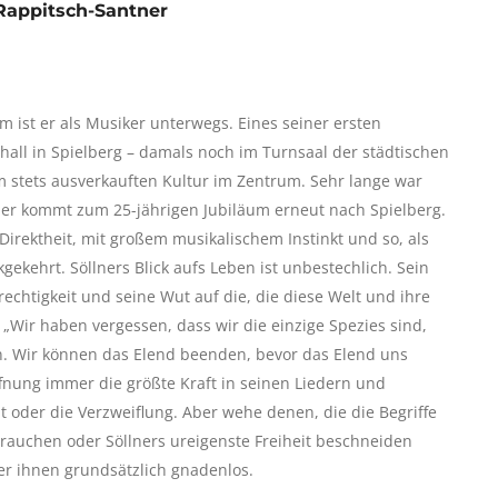
 Rappitsch-Santner
m ist er als Musiker unterwegs. Eines seiner ersten
ll in Spielberg – damals noch im Turnsaal der städtischen
im stets ausverkauften Kultur im Zentrum. Sehr lange war
llner kommt zum 25-jährigen Jubiläum erneut nach Spielberg.
 Direktheit, mit großem musikalischem Instinkt und so, als
gekehrt. Söllners Blick aufs Leben ist unbestechlich. Sein
Gerechtigkeit und seine Wut auf die, die diese Welt und ihre
„Wir haben vergessen, dass wir die einzige Spezies sind,
n. Wir können das Elend beenden, bevor das Elend uns
fnung immer die größte Kraft in seinen Liedern und
ut oder die Verzweiflung. Aber wehe denen, die die Begriffe
rauchen oder Söllners ureigenste Freiheit beschneiden
 er ihnen grundsätzlich gnadenlos.