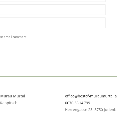
ext time I comment.
f Murau Murtal
office@bestof-muraumurtal.a
 Rappitsch
0676 35 14 799
Herrengasse 23, 8750 Judenb