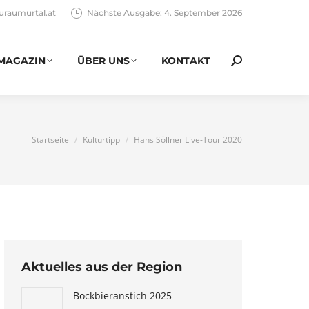
uraumurtal.at
Nächste Ausgabe: 4. September 2026
MAGAZIN
ÜBER UNS
KONTAKT
Search:
You are here:
Startseite
Kulturtipp
Hans Söllner Live-Tour 2020
Aktuelles aus der Region
Bockbieranstich 2025