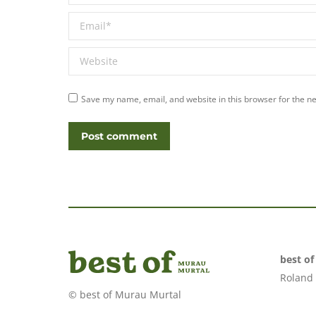
Email *
Website
Save my name, email, and website in this browser for the n
Post comment
best o
Roland
© best of Murau Murtal