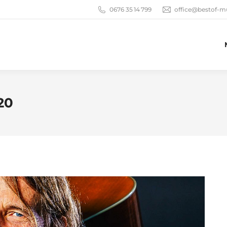
0676 35 14 799
office@bestof-m
20