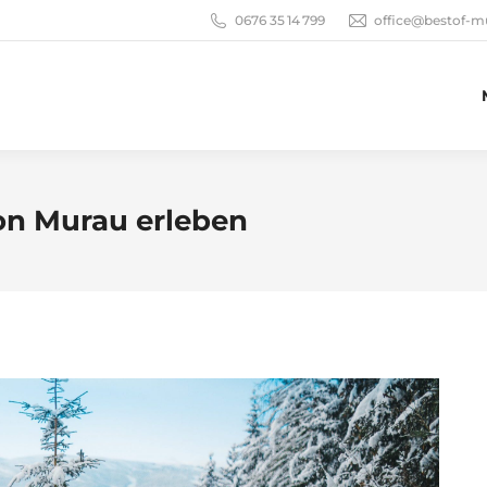
0676 35 14 799
office@bestof-m
on Murau erleben