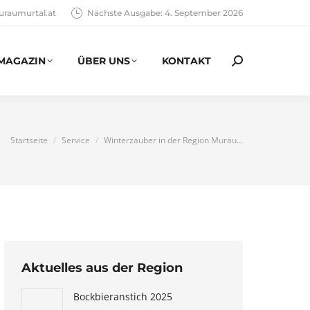
uraumurtal.at
Nächste Ausgabe: 4. September 2026
MAGAZIN
ÜBER UNS
KONTAKT
Search:
You are here:
Startseite
Service
Winterzauber in der Region Murau…
Aktuelles aus der Region
Bockbieranstich 2025