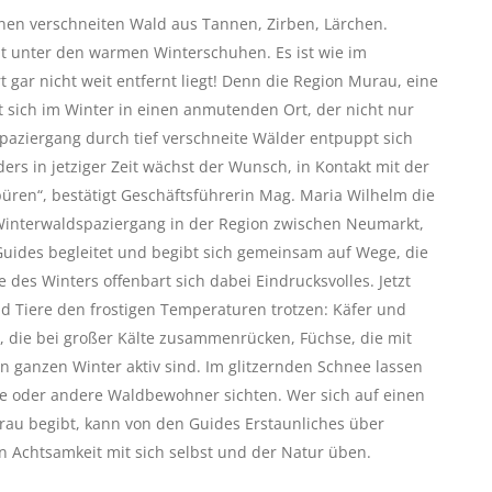
inen verschneiten Wald aus Tannen, Zirben, Lärchen.
t unter den warmen Winterschuhen. Es ist wie im
ar nicht weit entfernt liegt! Denn die Region Murau, eine
 sich im Winter in einen anmutenden Ort, der nicht nur
spaziergang durch tief verschneite Wälder entpuppt sich
ers in jetziger Zeit wächst der Wunsch, in Kontakt mit der
üren“, bestätigt Geschäftsführerin Mag. Maria Wilhelm die
Winterwaldspaziergang in der Region zwischen Neumarkt,
ides begleitet und begibt sich gemeinsam auf Wege, die
des Winters offenbart sich dabei Eindrucksvolles. Jetzt
nd Tiere den frostigen Temperaturen trotzen: Käfer und
el, die bei großer Kälte zusammenrücken, Füchse, die mit
n ganzen Winter aktiv sind. Im glitzernden Schnee lassen
ine oder andere Waldbewohner sichten. Wer sich auf einen
au begibt, kann von den Guides Erstaunliches über
 in Achtsamkeit mit sich selbst und der Natur üben.