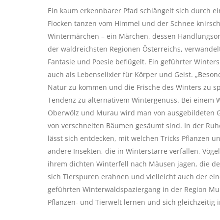
Ein kaum erkennbarer Pfad schlängelt sich durch e
Flocken tanzen vom Himmel und der Schnee knirsch
Wintermärchen – ein Märchen, dessen Handlungsort g
der waldreichsten Regionen Österreichs, verwandelt
Fantasie und Poesie beflügelt. Ein geführter Winter
auch als Lebenselixier für Körper und Geist. „Besond
Natur zu kommen und die Frische des Winters zu sp
Tendenz zu alternativem Wintergenuss. Bei einem 
Oberwölz und Murau wird man von ausgebildeten Gu
von verschneiten Bäumen gesäumt sind. In der Ruhe 
lässt sich entdecken, mit welchen Tricks Pflanzen u
andere Insekten, die in Winterstarre verfallen, Vög
ihrem dichten Winterfell nach Mäusen jagen, die de
sich Tierspuren erahnen und vielleicht auch der e
geführten Winterwaldspaziergang in der Region Mur
Pflanzen- und Tierwelt lernen und sich gleichzeitig